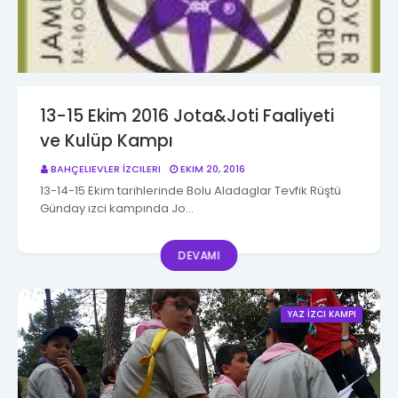
13-15 Ekim 2016 Jota&Joti Faaliyeti
ve Kulüp Kampı
BAHÇELIEVLER İZCILERI
EKIM 20, 2016
13-14-15 Ekim tarihlerinde Bolu Aladaglar Tevfik Rüştü
Günday ızci kampında Jo…
DEVAMI
YAZ İZCI KAMPI