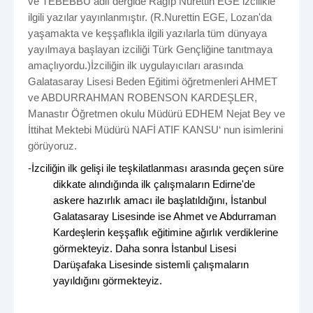
ve TEBEBBU adlı dergide Ragıp Nurettin EGE izcilikle
ilgili yazılar yayınlanmıştır. (R.Nurettin EGE, Lozan'da
yaşamakta ve keşşaflıkla ilgili yazılarla tüm dünyaya
yayılmaya başlayan izciliği Türk Gençliğine tanıtmaya
amaçlıyordu.)
İzciliğin ilk uygulayıcıları arasında
Galatasaray Lisesi Beden Eğitimi öğretmenleri AHMET
ve ABDURRAHMAN ROBENSON KARDEŞLER,
Manastır Öğretmen okulu Müdürü EDHEM Nejat Bey ve
İttihat Mektebi Müdürü NAFİ ATIF KANSU‘
nun
isimlerini
görüyoruz.
-
İzciliğin ilk gelişi ile teşkilatlanması arasında geçen süre
dikkate alındığında ilk çalışmaların Edirne'de
askere hazırlık amacı ile başlatıldığını, İstanbul
Galatasaray Lisesinde ise Ahmet ve
Abdurraman
Kardeşlerin keşşaflık eğitimine ağırlık verdiklerine
görmekteyiz. Daha sonra İstanbul Lisesi
Darüşafaka
Lisesinde sistemli çalışmaların
yayıldığını görmekteyiz.