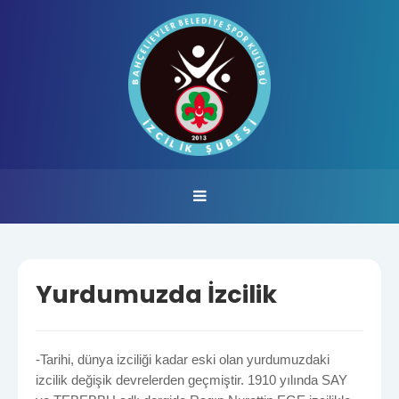
Yurdumuzda İzcilik
-Tarihi, dünya izciliği kadar eski olan yurdumuzdaki
izcilik değişik devrelerden geçmiştir. 1910 yılında SAY