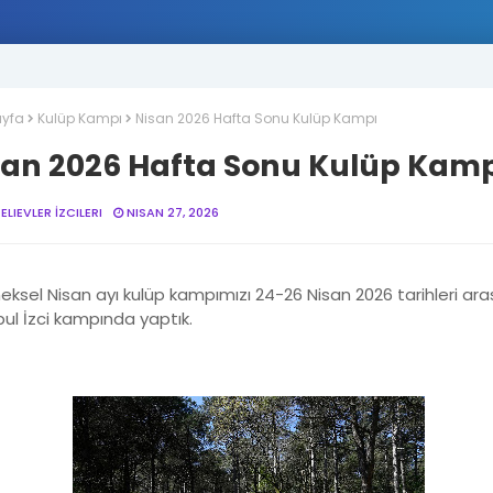
yfa
Kulüp Kampı
Nisan 2026 Hafta Sonu Kulüp Kampı
san 2026 Hafta Sonu Kulüp Kam
LIEVLER İZCILERI
NISAN 27, 2026
eksel Nisan ayı kulüp kampımızı 24-26 Nisan 2026 tarihleri ara
bul İzci kampında yaptık.