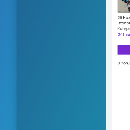
29 Haz
İstanb
Kampı
13 T
0 Yoru