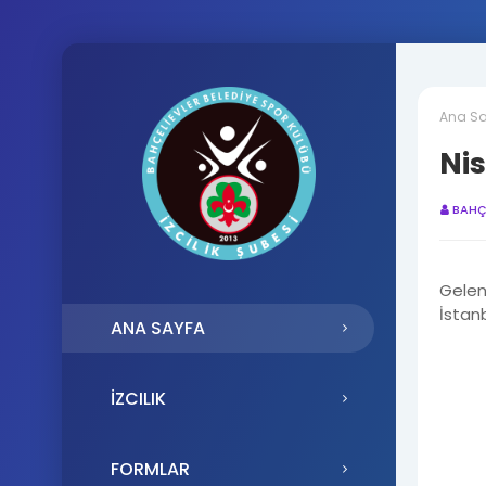
Ana Sa
Ni
BAHÇE
Gelen
İstan
ANA SAYFA
İZCILIK
FORMLAR