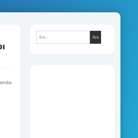
Ara
pı
sında