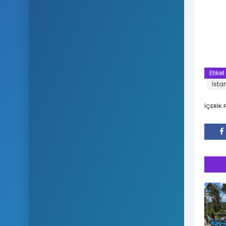
Etiket
İsta
İÇERİK 