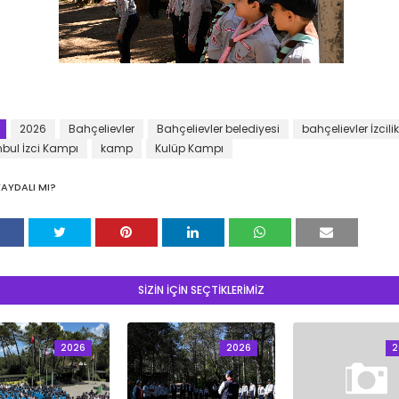
2026
Bahçelievler
Bahçelievler belediyesi
bahçelievler İzcilik
nbul İzci Kampı
kamp
Kulüp Kampı
FAYDALI MI?
SİZİN İÇİN SEÇTİKLERİMİZ
2026
2026
2