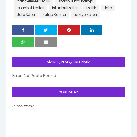
bahçelievler İzcilik
İstanbul İzci Kampı
İstanbul izcileri
istanbulizcileri
izcilik
Jota
Jota&Joti
Kulüp Kampı
türkiyeizcileri
SİZİN İÇİN SEÇTİKLERİMİZ
Error: No Posts Found
YORUMLAR
0 Yorumlar