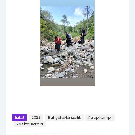
Etiket
2022
Bahçelievler izcilik
Kulüp Kampı
Yaz İzci Kampı